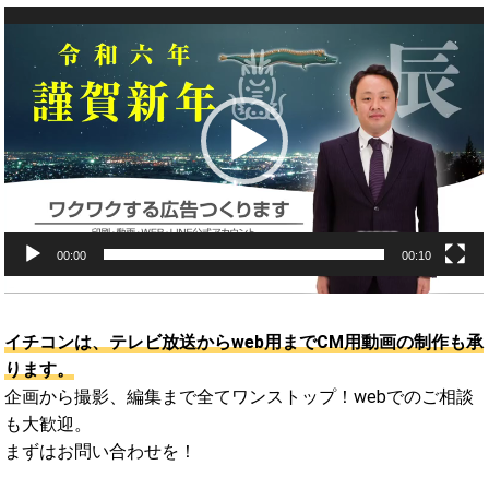
動
画
プ
レ
ー
ヤ
ー
00:00
00:10
イチコンは、テレビ放送からweb用までCM用動画の制作も承
ります。
企画から撮影、編集まで全てワンストップ！webでのご相談
も大歓迎。
まずはお問い合わせを！