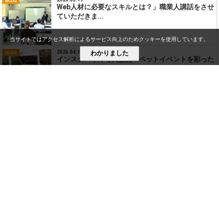
Web人材に必要なスキルとは？」職業人講話をさせ
ていただきま...
当サイトではアクセス解析によるサービス向上のためクッキーを使用しています。
わかりました
2026.04.10
インスタパネルで大盛況！ペットイベントを彩った
フォトパネル【...
2026.04.03
裏館小学校の6年生の皆さんから今年もメッセージ
が届きました！...
>
>
新潟の「食」のPRをLINEで支援！
ホーム
BLOG
フードメッセinにいがたに出展します！
Copyright ©第一コンピュータ印刷株式会社. All Rights Reserved.