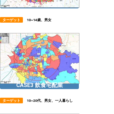
CASE2 学習塾経営
ターゲット
10~14歳、男女
CASE3 飲食宅配業
ターゲット
10~20代、男女、一人暮らし