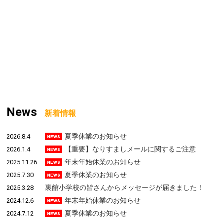
クラフトビールイベント「ザ・ビー
ル展」でLINE活用をサポートしまし
た
2026.5.22
Web人材に必要なスキルとは？」職
業人講話をさせていただきました
News
新着情報
2026.5.19
夏季休業のお知らせ
2026.8.4
【重要】なりすましメールに関するご注意
2026.1.4
年末年始休業のお知らせ
2025.11.26
インスタパネルで大盛況！ペットイ
夏季休業のお知らせ
2025.7.30
ベントを彩ったフォトパネル【1枚
裏館小学校の皆さんからメッセージが届きました！
2025.3.28
からOK】
年末年始休業のお知らせ
2024.12.6
2026.4.10
夏季休業のお知らせ
2024.7.12